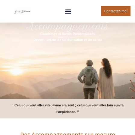
Contactez-moi
Accompagnements
Coachings et Suivis Personnalisés
Devenir acteur de sa réalisation et de sa vie
“ Celui qui veut aller vite, avancera seul ; celui qui veut aller loin suivra
l’expérience. ”
Des Accompagnements sur mesure