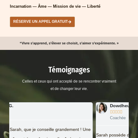
Incarnation — Âme — Mission de vie — Liberté
RÉSERVE UN APPEL GRATUIT
“Vivre s’apprend, s’élever se choisit, s’aimer s’expérimente. »
Témoignages
Celles et ceux qui ont accepté de se rencontrer vraiment
et de changer leur vie.
Dowdheur Schtwideul





Coachée
Une
Sarah possède de réelles capacités de guérison. Elle a su,
Ing