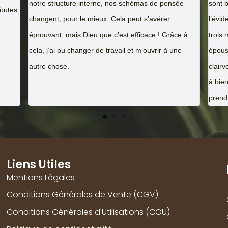
ée
sont bien vite envolés et je me suis rendu à
d’avan
l’évidence : Sarah est très forte ! Pour résumer en
mes c
e à
trois mots mes impressions : impressionnante,
d’avan
e
époustouflante, bluffante !!! Merci Sarah pour la
clairvoyance que vous m’avez apportée pour mener
à bien mes projets et choisir la bonne route à
prendre pour mon entreprise. Merci, merci, merci.
Liens Utiles
Mentions Légales
Conditions Générales de Vente (CGV)
Conditions Générales d'Utilisations (CGU)