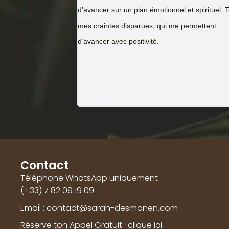
notre structure interne, nos schémas de pens
 et spirituel. Toutes
changent, pour le mieux. Cela peut s’avérer
 permettent
éprouvant, mais Dieu que c’est efficace ! Grâc
cela, j’ai pu changer de travail et m’ouvrir à un
autre chose.
Contact
Téléphone WhatsApp uniquement :
(+33) 7 82 09 19 09
Email : contact@sarah-desmonen.com
Réserve ton Appel Gratuit : clique ici