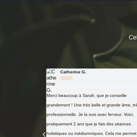
Cel
Dowdheur Schtwideul





Coachée
 conseille
Sarah possède de réelles capacités de guéris
 grande âme, très
Elle a su, au moyen d’un soin à distance, cible
ferveur. Voici,
qu’il fallait nettoyer et à l’inverse booster en moi
 des séances
faut néanmoins être prêt à cela et accepter qu
Cela me permet