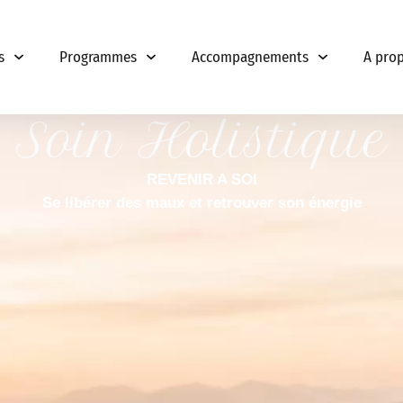
s
Programmes
Accompagnements
A pro
Soin Holistique
REVENIR A SOI
Se libérer des maux et retrouver son énergie