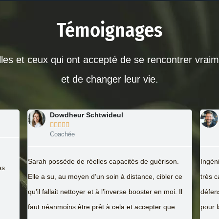
Témoignages
les et ceux qui ont accepté de se rencontrer vrai
et de changer leur vie.
Jean-Marc Schmit





Coaché
Merci
on.
Ingénieur et chef d’entreprise, je suis une personne
grand
r ce
très cartésienne. J’étais aussi un peu sur la
profes
. Il
défensive lorsque j’ai consulté Sarah Desmonen
prati
e
pour la première fois. Mais mes doutes et a priori se
holis