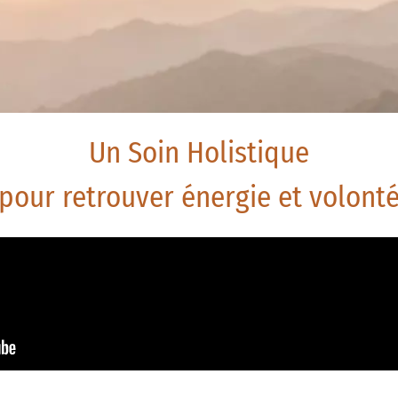
Un Soin Holistique
pour retrouver énergie et volont