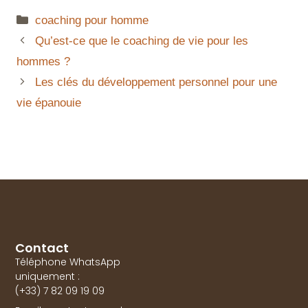
coaching pour homme
Qu’est-ce que le coaching de vie pour les
hommes ?
Les clés du développement personnel pour une
vie épanouie
Contact
Téléphone WhatsApp
uniquement :
(+33) 7 82 09 19 09