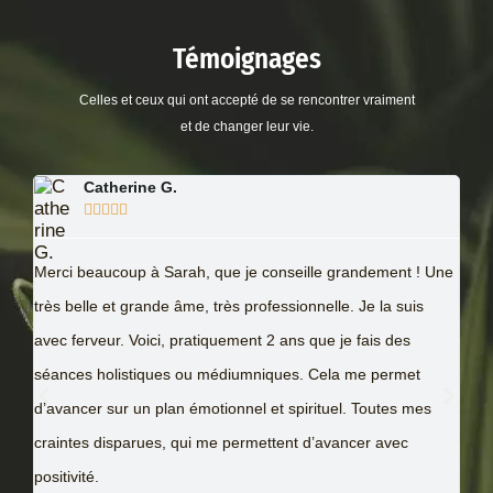
Témoignages
Celles et ceux qui ont accepté de se rencontrer vraiment
et de changer leur vie.
Dowdheur Schtwideul





Coachée
le grandement ! Une
Sarah possède de réelles capacités de guérison. 
elle. Je la suis
au moyen d’un soin à distance, cibler ce qu’il fall
ue je fais des
et à l’inverse booster en moi. Il faut néanmoins ê
Cela me permet
cela et accepter que notre structure interne, n
ituel. Toutes mes
pensée changent, pour le mieux. Cela peut s’av
’avancer avec
éprouvant, mais Dieu que c’est efficace ! Grâce à 