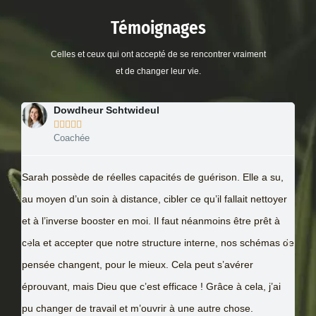
Témoignages
Celles et ceux qui ont accepté de se rencontrer vraiment
et de changer leur vie.
Dowdheur Schtwideul





Coachée
Une
Sarah possède de réelles capacités de guérison. Elle a su,
Ing
au moyen d’un soin à distance, cibler ce qu’il fallait nettoyer
car
et à l’inverse booster en moi. Il faut néanmoins être prêt à
co
cela et accepter que notre structure interne, nos schémas de
dou
pensée changent, pour le mieux. Cela peut s’avérer
ren
éprouvant, mais Dieu que c’est efficace ! Grâce à cela, j’ai
tr
pu changer de travail et m’ouvrir à une autre chose.
épo